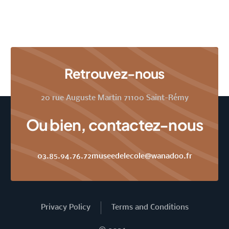
Retrouvez-nous
20 rue Auguste Martin 71100 Saint-Rémy
Ou bien, contactez-nous
03.85.94.76.72
museedelecole@wanadoo.fr
Log In
Privacy Policy
Terms and Conditions
Billeterie